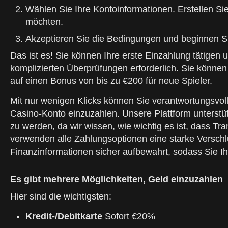
Wählen Sie Ihre Kontoinformationen. Erstellen S
möchten.
Akzeptieren Sie die Bedingungen und beginnen S
Das ist es! Sie können Ihre erste Einzahlung tätigen
komplizierten Überprüfungen erforderlich. Sie könne
auf einen Bonus von bis zu €200 für neue Spieler.
Mit nur wenigen Klicks können Sie verantwortungsvoll
Casino-Konto einzuzahlen. Unsere Plattform unterst
zu werden, da wir wissen, wie wichtig es ist, dass Tra
verwenden alle Zahlungsoptionen eine starke Verschl
Finanzinformationen sicher aufbewahrt, sodass Sie Ih
Es gibt mehrere Möglichkeiten, Geld einzuzahlen
Hier sind die wichtigsten:
Kredit-/Debitkarte
Sofort €20%