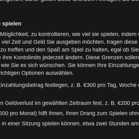
u spielen
glichkeit, zu kontrollieren, wie viel sie spielen, indem 
viel Zeit und Geld Sie ausgeben möchten, tragen diese 
reffen und den Spaß am Spiel zu halten, egal ob Sie gel
e Ihre Kontolimits jederzeit ändern. Diese Grenzen soll
ist, wie Sie es sich wünschen. Sie können Ihre Einzahlun
 richtigen Optionen auswählen.
inzahlungsbetrag festlegen, z. B. €300 pro Tag, Woche 
ten Geldverlust im gewählten Zeitraum fest, z. B. €200 p
 €500 pro Monat) hilft Ihnen, Ihren Drang zum Spielen oh
e in einer Sitzung spielen können, etwa zwei Stunden am 