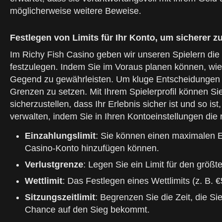
möglicherweise weitere Beweise.
Festlegen von Limits für Ihr Konto, um sicherer z
Im Richy Fish Casino geben wir unseren Spielern die Mö
festzulegen. Indem Sie im Voraus planen können, wie 
Gegend zu gewährleisten. Um kluge Entscheidungen zu t
Grenzen zu setzen. Mit Ihrem Spielerprofil können Si
sicherzustellen, dass Ihr Erlebnis sicher ist und so 
verwalten, indem Sie in Ihren Kontoeinstellungen die
Einzahlungslimit
: Sie können einen maximalen E
Casino-Konto hinzufügen können.
Verlustgrenze
: Legen Sie ein Limit für den größ
Wettlimit
: Das Festlegen eines Wettlimits (z. B.
Sitzungszeitlimit
: Begrenzen Sie die Zeit, die Si
Chance auf den Sieg bekommt.