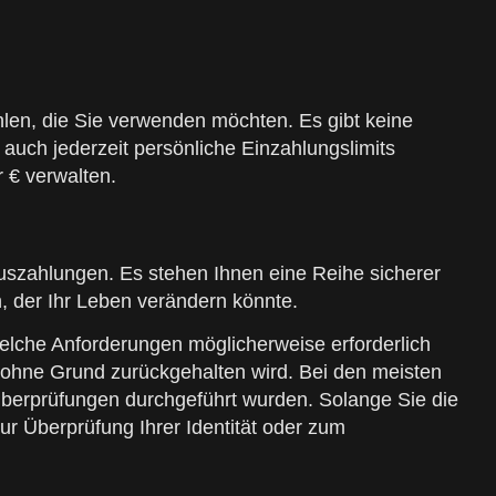
en, die Sie verwenden möchten. Es gibt keine
uch jederzeit persönliche Einzahlungslimits
 € verwalten.
Auszahlungen. Es stehen Ihnen eine Reihe sicherer
, der Ihr Leben verändern könnte.
 welche Anforderungen möglicherweise erforderlich
e ohne Grund zurückgehalten wird. Bei den meisten
Überprüfungen durchgeführt wurden. Solange Sie die
ur Überprüfung Ihrer Identität oder zum