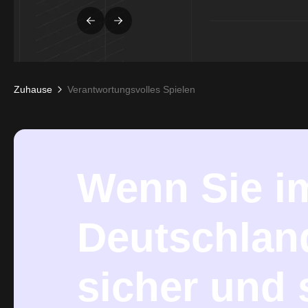
Zuhause
Verantwortungsvolles Spielen
Wenn Sie im
Deutschland
sicher und 