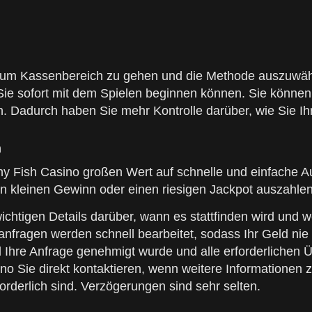
 zum Kassenbereich zu gehen und die Methode auszuwähl
 sofort mit dem Spielen beginnen können. Sie können a
n. Dadurch haben Sie mehr Kontrolle darüber, wie Sie Ihr
n
chy Fish Casino großen Wert auf schnelle und einfache 
n kleinen Gewinn oder einen riesigen Jackpot auszahlen
 wichtigen Details darüber, wann es stattfinden wird und
anfragen werden schnell bearbeitet, sodass Ihr Geld ni
Ihre Anfrage genehmigt wurde und alle erforderlichen 
no Sie direkt kontaktieren, wenn weitere Informationen z
rderlich sind. Verzögerungen sind sehr selten.