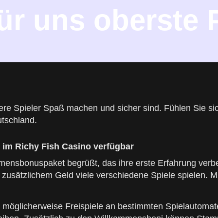
ür uns oberste P
unsere Spieler Spaß machen und sicher sind. Fühlen Sie s
utschland.
 im Richy Fish Casino verfügbar
nsbonuspaket begrüßt, das ihre erste Erfahrung verbes
zusätzlichem Geld viele verschiedene Spiele spielen. Mit
möglicherweise Freispiele an bestimmten Spielautomat