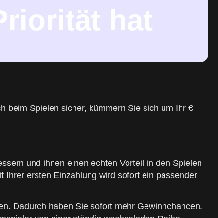
riorität hat
ich beim Spielen sicher, kümmern Sie sich um Ihr €
sern und ihnen einen echten Vorteil in den Spielen
 Ihrer ersten Einzahlung wird sofort ein passender
en. Dadurch haben Sie sofort mehr Gewinnchancen.