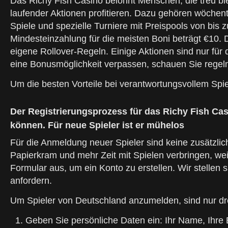
Das Richy Fish Casino belohnt Menschen, die treu b
laufender Aktionen profitieren. Dazu gehören wöchent
Spiele und spezielle Turniere mit Preispools von bis 
Mindesteinzahlung für die meisten Boni beträgt €10.
eigene Rollover-Regeln. Einige Aktionen sind nur für
eine Bonusmöglichkeit verpassen, schauen Sie regelm
Um die besten Vorteile bei verantwortungsvollem Spie
Der Registrierungsprozess für das Richy Fish Casi
können. Für neue Spieler ist er mühelos
Für die Anmeldung neuer Spieler sind keine zusätzlich
Papierkram und mehr Zeit mit Spielen verbringen, weil
Formular aus, um ein Konto zu erstellen. Wir stellen 
anfordern.
Um Spieler von Deutschland anzumelden, sind nur drei
Geben Sie persönliche Daten ein: Ihr Name, Ihre E