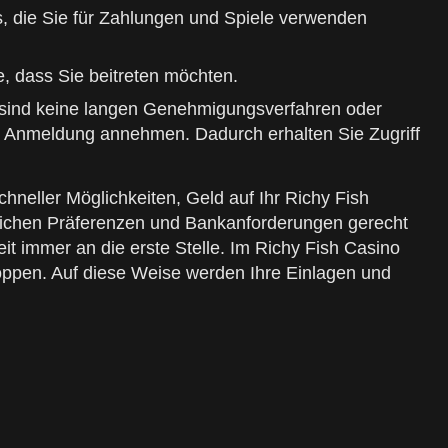
s, die Sie für Zahlungen und Spiele verwenden
, dass Sie beitreten möchten.
lle sind keine langen Genehmigungsverfahren oder
er Anmeldung annehmen. Dadurch erhalten Sie Zugriff
hneller Möglichkeiten, Geld auf Ihr Richy Fish
dlichen Präferenzen und Bankanforderungen gerecht
eit immer an die erste Stelle. Im Richy Fish Casino
oppen. Auf diese Weise werden Ihre Einlagen und