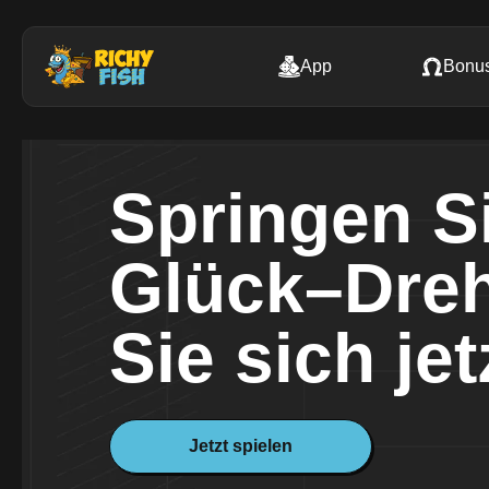
App
Bonu
Springen Si
Glück–Dre
Sie sich jet
Jetzt spielen