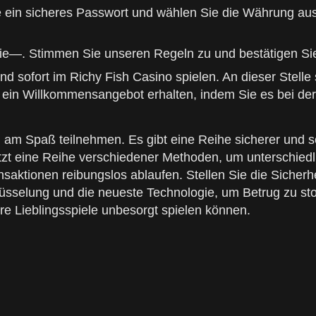
ie ein sicheres Passwort und wählen Sie die Währung au
ie—. Stimmen Sie unseren Regeln zu und bestätigen Sie
 und sofort im Richy Fish Casino spielen. An dieser Ste
n ein Willkommensangebot erhalten, indem Sie es bei d
 am Spaß teilnehmen. Es gibt eine Reihe sicherer und sc
ützt eine Reihe verschiedener Methoden, um unterschie
nsaktionen reibungslos ablaufen. Stellen Sie die Sicherh
üsselung und die neueste Technologie, um Betrug zu st
re Lieblingsspiele unbesorgt spielen können.